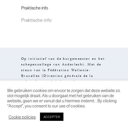
Praktische info
Praktische info
Op initiatief van de burgemeester en het
schepencollege van Anderlecht. Met de
steun van la Fédération Wallonie-
Bruxelles (Direction générale de la
culture), van visit.brussels en van
het Brussels Hoofdstedelijk Gewest.
We gebruiken cookies om ervoor te zorgen dat deze website zo
Design by
Stereo
Wettelijke
vlot mogelijk draait. Als u doorgaat met het gebruiken van de
informatie
Algemene
website, gaan we er vanuit dat u hiermee instemt. . By clicking
verkoopsvoorwaarden
Privacybeleid
“Accept”, you consent to our use of cookies.
Cookie policies
ACCEPTER