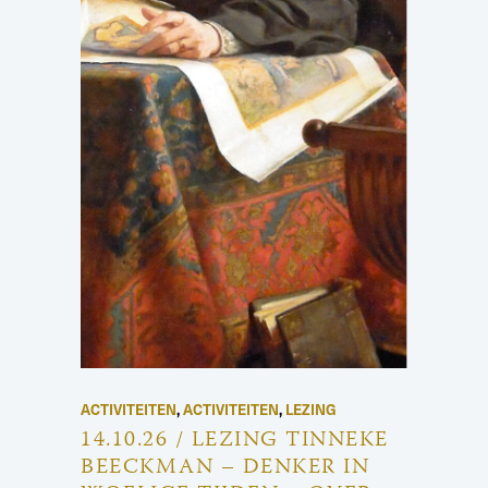
ACTIVITEITEN
,
ACTIVITEITEN
,
LEZING
14.10.26 / LEZING TINNEKE
BEECKMAN – DENKER IN