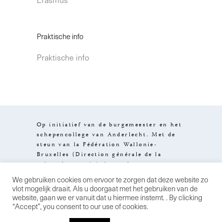
Praktische info
Praktische info
Op initiatief van de burgemeester en het
schepencollege van Anderlecht. Met de
steun van la Fédération Wallonie-
Bruxelles (Direction générale de la
culture), van visit.brussels en van
het Brussels Hoofdstedelijk Gewest.
We gebruiken cookies om ervoor te zorgen dat deze website zo
Design by
Stereo
Wettelijke
vlot mogelijk draait. Als u doorgaat met het gebruiken van de
informatie
Algemene
website, gaan we er vanuit dat u hiermee instemt. . By clicking
verkoopsvoorwaarden
Privacybeleid
“Accept”, you consent to our use of cookies.