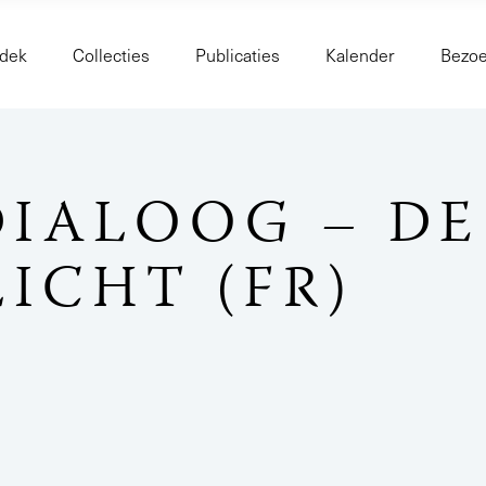
dek
Collecties
Publicaties
Kalender
Bezo
 DIALOOG – D
LICHT (FR)