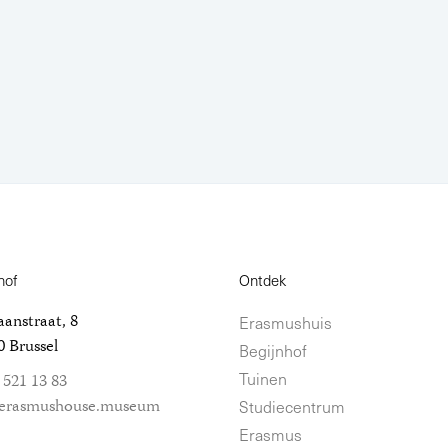
hof
Ontdek
anstraat, 8
Erasmushuis
 Brussel
Begijnhof
Tuinen
 521 13 83
erasmushouse.museum
Studiecentrum
Erasmus