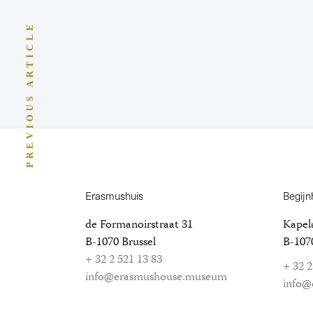
PREVIOUS ARTICLE
Erasmushuis
Begijn
de Formanoirstraat 31
Kapela
B-1070 Brussel
B-1070
+ 32 2 521 13 83
+ 32 2
info@erasmushouse.museum
info@