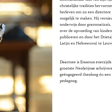
christelijke tradities hervor
herleven om zo een directere 
mogelijk te maken. Hij verni
onderwijs door grammatica’s,
over de opvoeding van kindere
publiceren en door het Drieta
Latijn en Hebreeuws) te Leuve
Daarmee is Erasmus enerzijds
grootste Neolatijnse schrijver
geëngageerd theoloog én een
pedagoog.