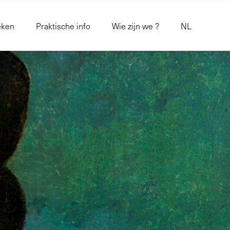
eken
Praktische info
Wie zijn we ?
NL