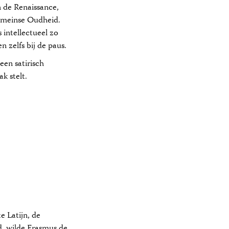
 de Renaissance,
omeinse Oudheid.
 intellectueel zo
n zelfs bij de paus.
een satirisch
k stelt.
e Latijn, de
jd, wilde Erasmus de