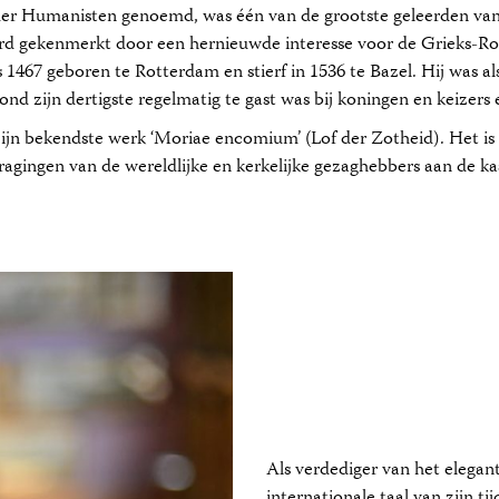
der Humanisten genoemd, was één van de grootste geleerden van
erd gekenmerkt door een hernieuwde interesse voor de Grieks-R
1467 geboren te Rotterdam en stierf in 1536 te Bazel. Hij was als
rond zijn dertigste regelmatig te gast was bij koningen en keizers e
zijn bekendste werk ‘Moriae encomium’ (Lof der Zotheid). Het is 
agingen van de wereldlijke en kerkelijke gezaghebbers aan de kaa
Als verdediger van het elegant
internationale taal van zijn ti