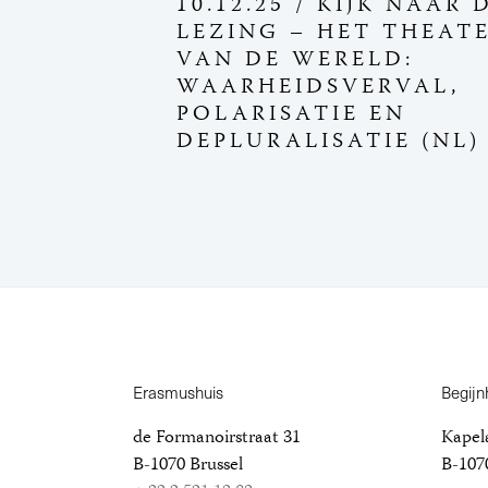
10.12.25 / KIJK NAAR 
LEZING – HET THEAT
VAN DE WERELD:
WAARHEIDSVERVAL,
POLARISATIE EN
DEPLURALISATIE (NL)
Erasmushuis
Begijn
de Formanoirstraat 31
Kapela
B-1070 Brussel
B-1070