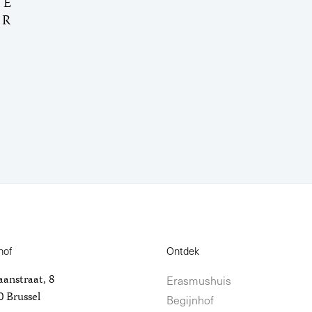
DE
ER
hof
Ontdek
anstraat, 8
Erasmushuis
 Brussel
Begijnhof