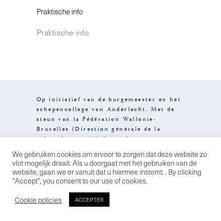
Praktische info
Praktische info
Op initiatief van de burgemeester en het
schepencollege van Anderlecht. Met de
steun van la Fédération Wallonie-
Bruxelles (Direction générale de la
culture), van visit.brussels en van
het Brussels Hoofdstedelijk Gewest.
We gebruiken cookies om ervoor te zorgen dat deze website zo
Design by
Stereo
Wettelijke
vlot mogelijk draait. Als u doorgaat met het gebruiken van de
informatie
Algemene
website, gaan we er vanuit dat u hiermee instemt. . By clicking
verkoopsvoorwaarden
Privacybeleid
“Accept”, you consent to our use of cookies.
Cookie policies
ACCEPTER