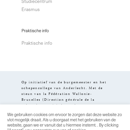
Studiecentrum
Erasmus
Praktische info
Praktische info
Op initiatief van de burgemeester en het
schepencollege van Anderlecht. Met de
steun van la Fédération Wallonie-
Bruxelles (Direction générale de la
culture), van visit.brussels en van
het Brussels Hoofdstedelijk Gewest.
We gebruiken cookies om ervoor te zorgen dat deze website zo
Design by
Stereo
Wettelijke
vlot mogelijk draait. Als u doorgaat met het gebruiken van de
informatie
Algemene
website, gaan we er vanuit dat u hiermee instemt. . By clicking
verkoopsvoorwaarden
Privacybeleid