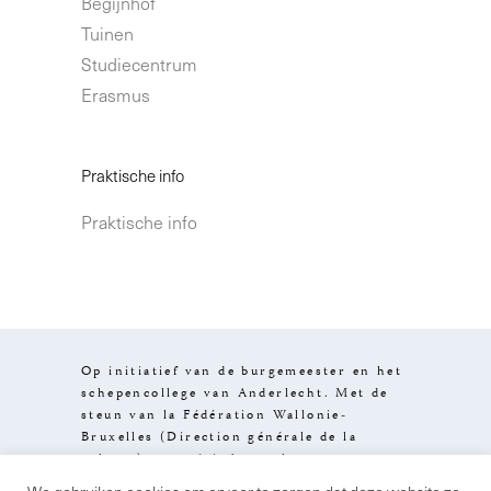
Begijnhof
Tuinen
Studiecentrum
Erasmus
Praktische info
Praktische info
Op initiatief van de burgemeester en het
schepencollege van Anderlecht. Met de
steun van la Fédération Wallonie-
Bruxelles (Direction générale de la
culture), van visit.brussels en van
het Brussels Hoofdstedelijk Gewest.