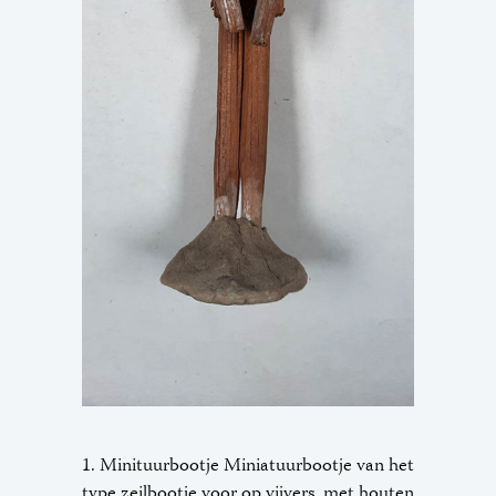
1. Minituurbootje Miniatuurbootje van het
type zeilbootje voor op vijvers, met houten