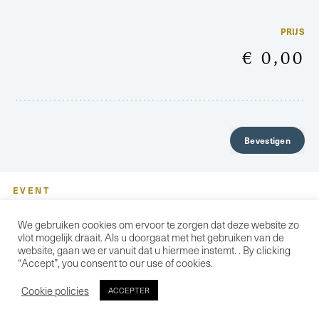
PRIJS
€ 0,00
Bevestigen
EVENT
21/06 - VERTELLING ERASMUS SMEEKT
OM VREDE
We gebruiken cookies om ervoor te zorgen dat deze website zo
AAN 14:00
vlot mogelijk draait. Als u doorgaat met het gebruiken van de
DUUR 1U00
website, gaan we er vanuit dat u hiermee instemt. . By clicking
“Accept”, you consent to our use of cookies.
Cookie policies
ACCEPTER
€ 0,00
PRIJS