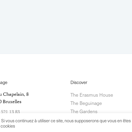
nage
Discover
u Chapelain, 8
The Erasmus House
 Bruxelles
The Beguinage
The Gardens
 521 13 83
erasmushouse.museum
The Study Centre
e. Si vous continuez à utiliser ce site, nous supposerons que vous en êtes
e cookies
Erasmus