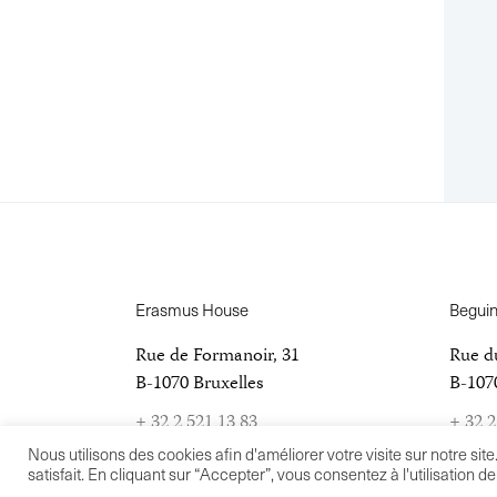
Erasmus House
Begui
Rue de Formanoir, 31
Rue d
B-1070 Bruxelles
B-1070
+ 32 2 521 13 83
+ 32 2
info@erasmushouse.museum
info@
Nous utilisons des cookies afin d'améliorer votre visite sur notre sit
satisfait. En cliquant sur “Accepter”, vous consentez à l'utilisation d