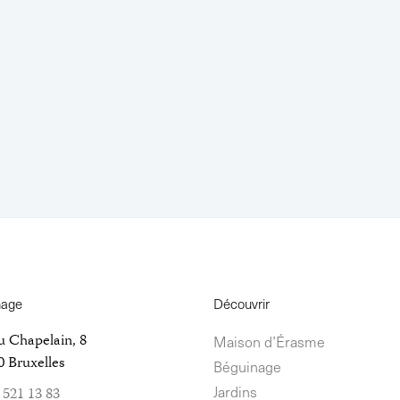
nage
Découvrir
u Chapelain, 8
Maison d’Érasme
 Bruxelles
Béguinage
Jardins
 521 13 83