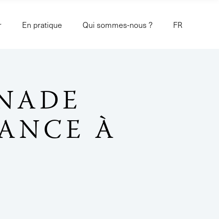
r
En pratique
Qui sommes-nous ?
FR
ENADE
TANCE À