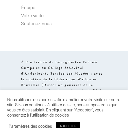
Équipe
Votre visite
Soutenez-nous
À l’initiative du Bourgmestre Fabrice
Cumps et du Collège échevinal
d’Anderlecht, Service des Musées ; avec
le soutien de la Fédération Wallonie-
Bruxelles (Direction générale de la
culture), de visit.brussels et de la Région
de Bruxelles-Capitale.
Nous utilisons des cookies afin d'améliorer votre visite sur notre
Design by
Stereo
–
Mentions legales
–
site. Si vous continuez à utiliser ce site, nous supposerons que
Conditions de vente
– Politique de
vous en êtes satisfait. En cliquant sur “Accepter”, vous
confidentialité
consentez à l'utilisation de cookies
Paramètres des cookies
ACCEPTER