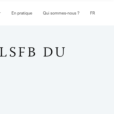
r
En pratique
Qui sommes-nous ?
FR
 LSFB DU