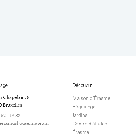
nage
Découvrir
u Chapelain, 8
Maison d’Érasme
 Bruxelles
Béguinage
Jardins
 521 13 83
erasmushouse.museum
Centre d’études
Érasme