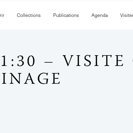
ir
Collections
Publications
Agenda
Visite
11:30 – VISIT
UINAGE