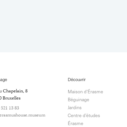
nage
Découvrir
u Chapelain, 8
Maison d’Érasme
 Bruxelles
Béguinage
Jardins
 521 13 83
erasmushouse.museum
Centre d’études
Érasme