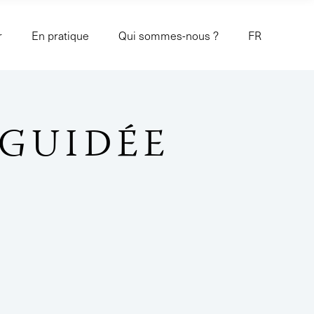
r
En pratique
Qui sommes-nous ?
FR
E GUIDÉE