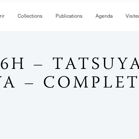
ir
Collections
Publications
Agenda
Visite
16H – TATSUY
WA – COMPLE