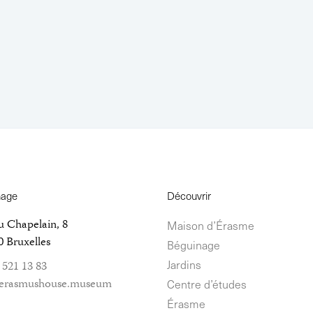
nage
Découvrir
u Chapelain, 8
Maison d’Érasme
 Bruxelles
Béguinage
Jardins
 521 13 83
erasmushouse.museum
Centre d’études
Érasme