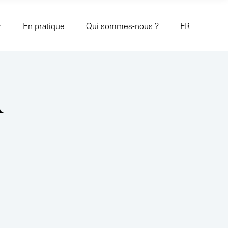
r
En pratique
Qui sommes-nous ?
FR
A
T