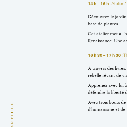
14 h – 16 h
: Atelier
L
Découvrez le jardi
base de plantes.
Cet atelier met à l’
Renaissance. Une act
16 h 30 – 17 h 30
: T
À travers des livres
rebelle rêvant de vi
Apprenez avec lui à
défendre la liberté 
Avec trois bouts de
d’humanisme et de t