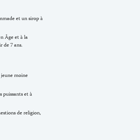
mmade et un sirop à
en Âge et à la
r de 7 ans.
e, jeune moine
 puissants et à
stions de religion,