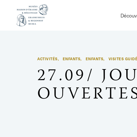
Découvr
ACTIVITÉS
ENFANTS
ENFANTS
VISITES GUID
,
,
,
27.09/ J
OUVERTE