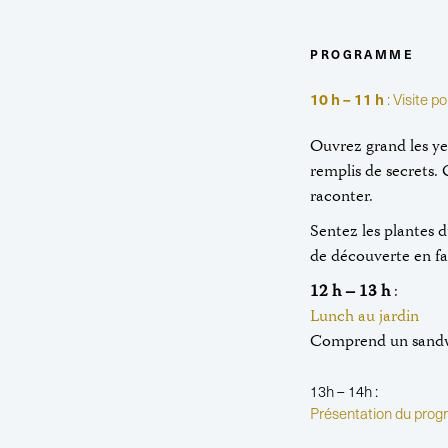
PROGRAMME
10 h – 11 h
: Visite po
Ouvrez grand les yeu
remplis de secrets. 
raconter.
Sentez les plantes 
de découverte en fam
12 h – 13 h
:
Lunch au jardin
Comprend un sandwi
13h – 14h :
Présentation du pr