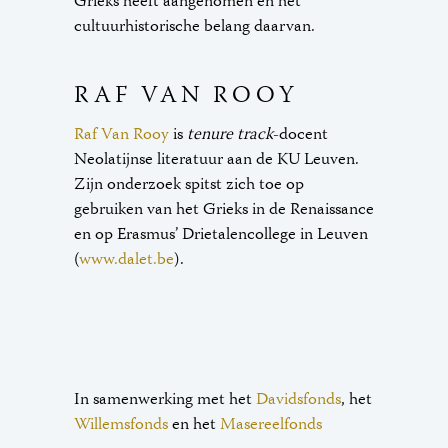
Grieks heeft aangenomen en het
cultuurhistorische belang daarvan.
RAF VAN ROOY
Raf Van Rooy
is
tenure
track
-docent
Neolatijnse literatuur aan de KU Leuven.
Zijn onderzoek spitst zich toe op
gebruiken van het Grieks in de Renaissance
en op Erasmus’ Drietalencollege in Leuven
(
www.dalet.be
).
In samenwerking met het
Davidsfonds
, het
Willemsfonds
en het
Masereelfonds